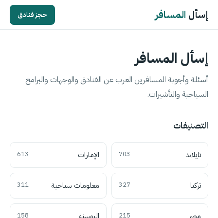
إسأل
المسافر
حجز فنادق
إسأل المسافر
أسئلة وأجوبة المسافرين العرب عن الفنادق والوجهات والبرامج
السياحية والتأشيرات.
التصنيفات
تايلاند
703
الإمارات
613
تركيا
327
معلومات سياحية
311
مصر
215
البوسنة
158