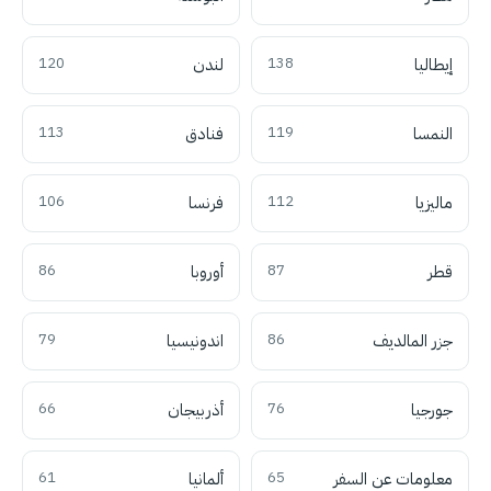
إيطاليا
138
لندن
120
النمسا
119
فنادق
113
ماليزيا
112
فرنسا
106
قطر
87
أوروبا
86
جزر المالديف
86
اندونيسيا
79
جورجيا
76
أذربيجان
66
معلومات عن السفر
65
ألمانيا
61