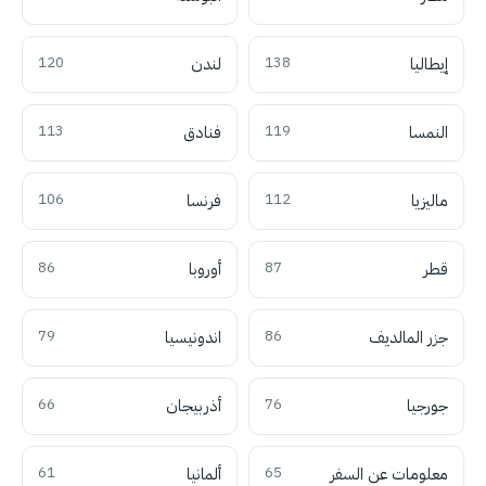
إيطاليا
138
لندن
120
النمسا
119
فنادق
113
ماليزيا
112
فرنسا
106
قطر
87
أوروبا
86
جزر المالديف
86
اندونيسيا
79
جورجيا
76
أذربيجان
66
معلومات عن السفر
65
ألمانيا
61