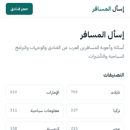
إسأل
المسافر
حجز فنادق
إسأل المسافر
أسئلة وأجوبة المسافرين العرب عن الفنادق والوجهات والبرامج
السياحية والتأشيرات.
التصنيفات
تايلاند
703
الإمارات
613
تركيا
327
معلومات سياحية
311
مصر
215
البوسنة
158