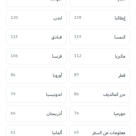
إيطاليا
138
لندن
120
النمسا
119
فنادق
113
ماليزيا
112
فرنسا
106
قطر
87
أوروبا
86
جزر المالديف
86
اندونيسيا
79
جورجيا
76
أذربيجان
66
معلومات عن السفر
65
ألمانيا
61