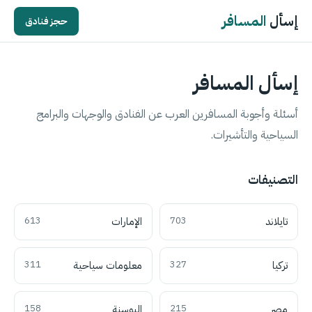
إسأل
المسافر
حجز فنادق
إسأل المسافر
أسئلة وأجوبة المسافرين العرب عن الفنادق والوجهات والبرامج
السياحية والتأشيرات.
التصنيفات
تايلاند
703
الإمارات
613
تركيا
327
معلومات سياحية
311
مصر
215
البوسنة
158