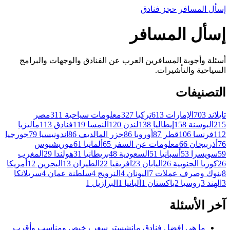
إسأل
المسافر
حجز فنادق
إسأل المسافر
أسئلة وأجوبة المسافرين العرب عن الفنادق والوجهات والبرامج
السياحية والتأشيرات.
التصنيفات
تايلاند
703
الإمارات
613
تركيا
327
معلومات سياحية
311
مصر
215
البوسنة
158
إيطاليا
138
لندن
120
النمسا
119
فنادق
113
ماليزيا
112
فرنسا
106
قطر
87
أوروبا
86
جزر المالديف
86
اندونيسيا
79
جورجيا
76
أذربيجان
66
معلومات عن السفر
65
ألمانيا
61
موريشيوس
59
سويسرا
53
أسبانيا
51
السعودية
48
بريطانيا
31
هولندا
29
المغرب
26
كوريا الجنوبية
26
اليابان
23
افريقيا
22
الطيران
13
البحرين
12
أمريكا
8
بنوك وصرف عملات
7
اليونان
4
النرويج
4
سلطنة عمان
4
سريلانكا
3
الهند
3
روسيا
2
باكستان
1
ألبانيا
1
البرازيل
1
آخر الأسئلة
ما هي افضل فنادق مانشستر سعر رخيص ومناسب وأقرب