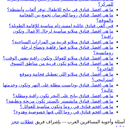
للمركز؟
ما هي افضل فنادق في بيانج للاطفال توفر ألعاب وأنشطة؟
ما هي افضل فنادق روما للعرسان تجمع بين الفخامة
والموقع؟
فين ألقي فنادق عائلية امستردام مناسبة للإقامة الطويلة؟
ما هي افضل فنادق ميلانو مناسبة لرجال الأعمال وتكون
راقية؟
ما هي افضل فنادق ميلانو قريبة من المزارات السياحية؟
ما هي افضل فنادق ميلانو فيها رفاهية وتصلح لرحلة
رومانسية؟
ما هي افضل فنادق ميلانو للعوائل وتكون راقية بنفس الوقت؟
ما هي افضل فنادق ميلانو تكون قريبة من مناطق التسوق
الفاخرة؟
ما هي أفضل فنادق ميلانو اللي تعطيك فخامة وموقع
استراتيجي؟
ما هي افضل فنادق بودابست مطلة على النهر وتكون وخدمتها
عالية؟
ما هي افضل فنادق بيانج على البحر تكون راقية ومطلة؟
ما هي افضل فنادق مانشستر بالسنتر تكون مريحة ونظيفة؟
ما هي افخم فنادق في روما وتكون مناسبة للعوائل؟
ما هي افخم فنادق في روما اللي فيها خصوصية وهدوء؟
أسئلة وأجوبة المسافرين العرب — بإشراف فريق
عطلات
حجز