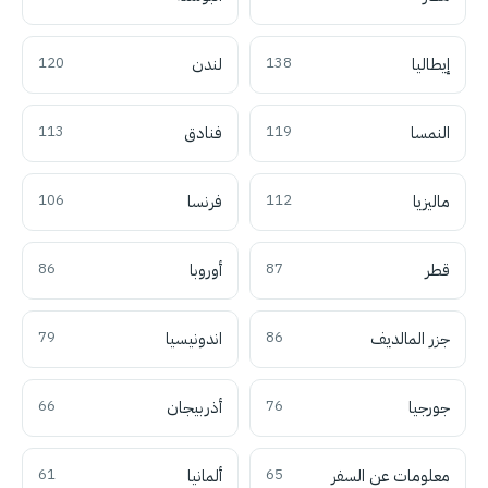
إيطاليا
138
لندن
120
النمسا
119
فنادق
113
ماليزيا
112
فرنسا
106
قطر
87
أوروبا
86
جزر المالديف
86
اندونيسيا
79
جورجيا
76
أذربيجان
66
معلومات عن السفر
65
ألمانيا
61