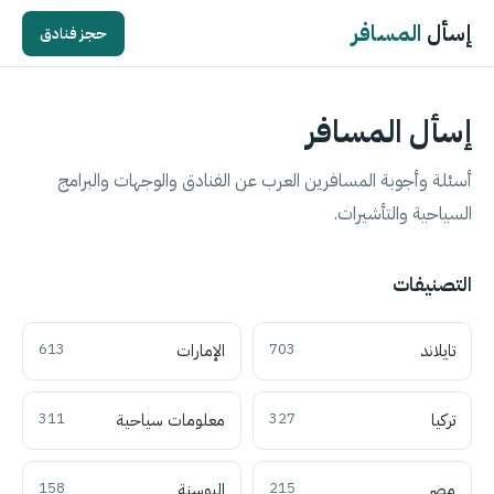
إسأل
المسافر
حجز فنادق
إسأل المسافر
أسئلة وأجوبة المسافرين العرب عن الفنادق والوجهات والبرامج
السياحية والتأشيرات.
التصنيفات
تايلاند
703
الإمارات
613
تركيا
327
معلومات سياحية
311
مصر
215
البوسنة
158