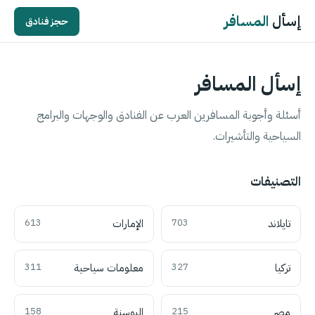
إسأل
المسافر
حجز فنادق
إسأل المسافر
أسئلة وأجوبة المسافرين العرب عن الفنادق والوجهات والبرامج
السياحية والتأشيرات.
التصنيفات
تايلاند
703
الإمارات
613
تركيا
327
معلومات سياحية
311
مصر
215
البوسنة
158