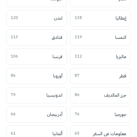
إيطاليا
138
لندن
120
النمسا
119
فنادق
113
ماليزيا
112
فرنسا
106
قطر
87
أوروبا
86
جزر المالديف
86
اندونيسيا
79
جورجيا
76
أذربيجان
66
معلومات عن السفر
65
ألمانيا
61