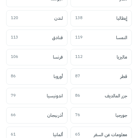
إيطاليا
138
لندن
120
النمسا
119
فنادق
113
ماليزيا
112
فرنسا
106
قطر
87
أوروبا
86
جزر المالديف
86
اندونيسيا
79
جورجيا
76
أذربيجان
66
معلومات عن السفر
65
ألمانيا
61