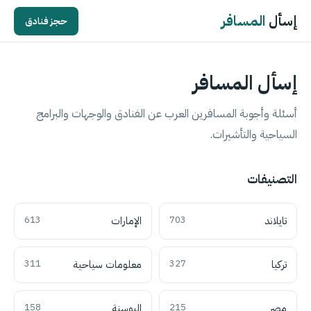
إسأل
المسافر
حجز فنادق
إسأل المسافر
أسئلة وأجوبة المسافرين العرب عن الفنادق والوجهات والبرامج
السياحية والتأشيرات.
التصنيفات
تايلاند
703
الإمارات
613
تركيا
327
معلومات سياحية
311
مصر
215
البوسنة
158