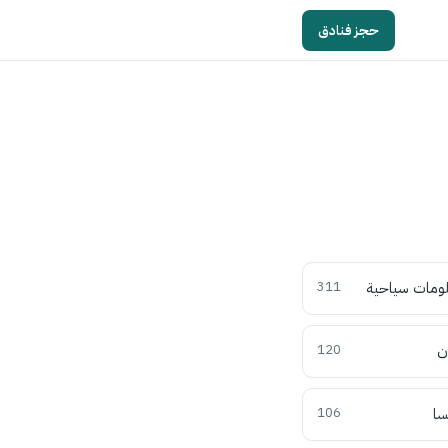
حجز فنادق
ومات سياحية
311
ن
120
سا
106