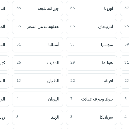
87
أوروبا
86
جزر المالديف
86
اند
76
أذربيجان
66
معلومات عن السفر
65
ألما
59
سويسرا
53
أسبانيا
51
الس
31
هولندا
29
المغرب
26
كوري
23
افريقيا
22
الطيران
13
الب
8
بنوك وصرف عملات
7
اليونان
4
النر
4
سريلانكا
3
الهند
3
روس