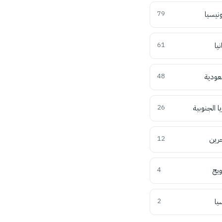
ونيسيا
79
نيا
61
عودية
48
ا الجنوبية
26
حرين
12
ويج
4
يا
2