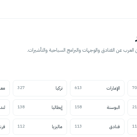
العرب عن الفنادق والوجهات والبرامج السياحية والتأشيرات.
70
الإمارات
613
تركيا
327
معل
21
البوسنة
158
إيطاليا
138
لند
11
فنادق
113
ماليزيا
112
فرن