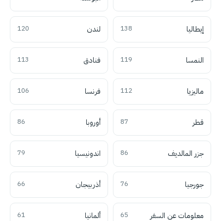
إيطاليا
138
لندن
120
النمسا
119
فنادق
113
ماليزيا
112
فرنسا
106
قطر
87
أوروبا
86
جزر المالديف
86
اندونيسيا
79
جورجيا
76
أذربيجان
66
معلومات عن السفر
65
ألمانيا
61