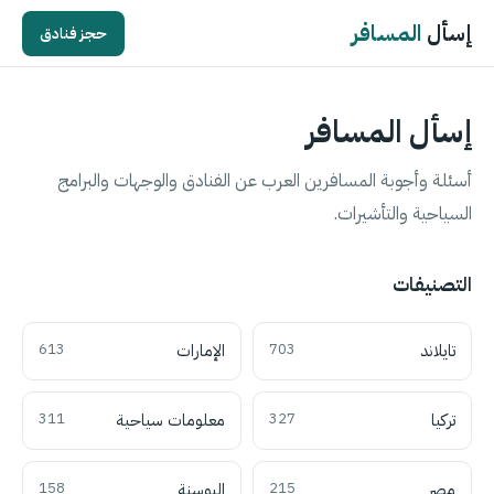
إسأل
المسافر
حجز فنادق
إسأل المسافر
أسئلة وأجوبة المسافرين العرب عن الفنادق والوجهات والبرامج
السياحية والتأشيرات.
التصنيفات
تايلاند
703
الإمارات
613
تركيا
327
معلومات سياحية
311
مصر
215
البوسنة
158