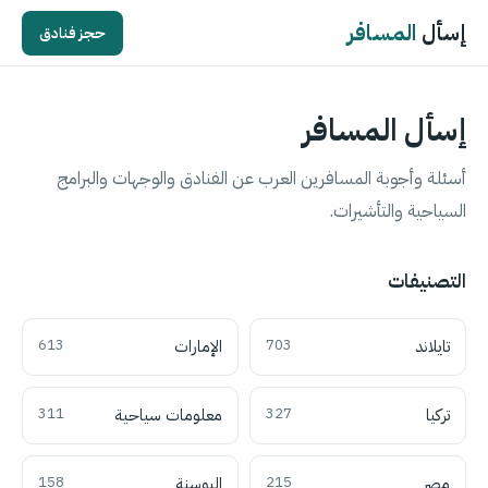
إسأل
المسافر
حجز فنادق
إسأل المسافر
أسئلة وأجوبة المسافرين العرب عن الفنادق والوجهات والبرامج
السياحية والتأشيرات.
التصنيفات
تايلاند
703
الإمارات
613
تركيا
327
معلومات سياحية
311
مصر
215
البوسنة
158