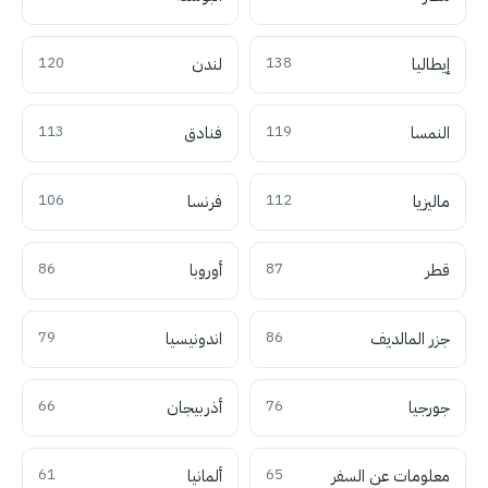
إيطاليا
138
لندن
120
النمسا
119
فنادق
113
ماليزيا
112
فرنسا
106
قطر
87
أوروبا
86
جزر المالديف
86
اندونيسيا
79
جورجيا
76
أذربيجان
66
معلومات عن السفر
65
ألمانيا
61