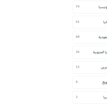
ونيسيا
79
نيا
61
عودية
48
ا الجنوبية
26
حرين
12
ويج
4
يا
2