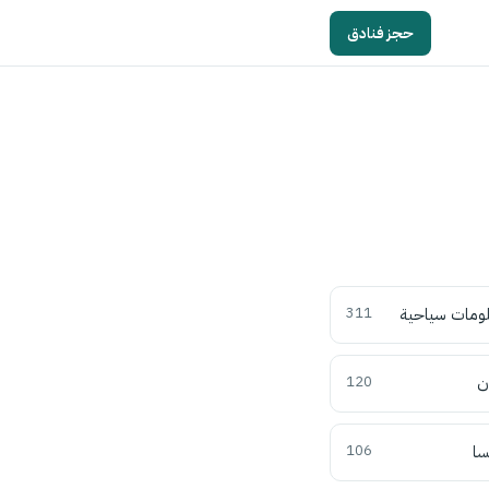
حجز فنادق
ومات سياحية
311
ن
120
سا
106