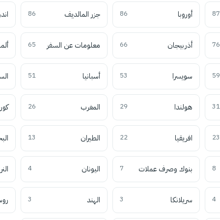
87
أوروبا
86
جزر المالديف
86
اند
76
أذربيجان
66
معلومات عن السفر
65
ألما
59
سويسرا
53
أسبانيا
51
الس
31
هولندا
29
المغرب
26
كوري
23
افريقيا
22
الطيران
13
الب
8
بنوك وصرف عملات
7
اليونان
4
النر
4
سريلانكا
3
الهند
3
روس