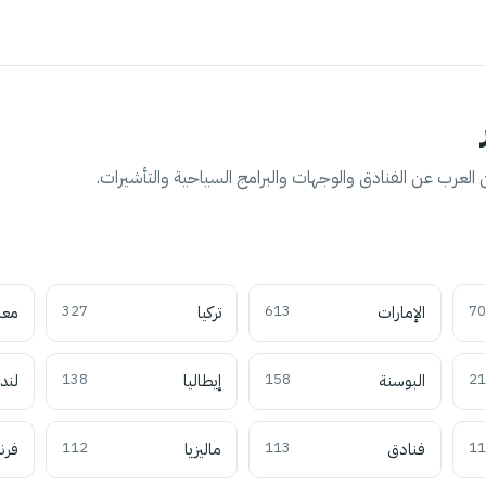
العرب عن الفنادق والوجهات والبرامج السياحية والتأشيرات.
70
الإمارات
613
تركيا
327
معل
21
البوسنة
158
إيطاليا
138
لند
11
فنادق
113
ماليزيا
112
فرن