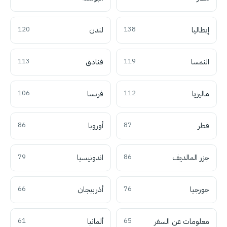
إيطاليا
138
لندن
120
النمسا
119
فنادق
113
ماليزيا
112
فرنسا
106
قطر
87
أوروبا
86
جزر المالديف
86
اندونيسيا
79
جورجيا
76
أذربيجان
66
معلومات عن السفر
65
ألمانيا
61