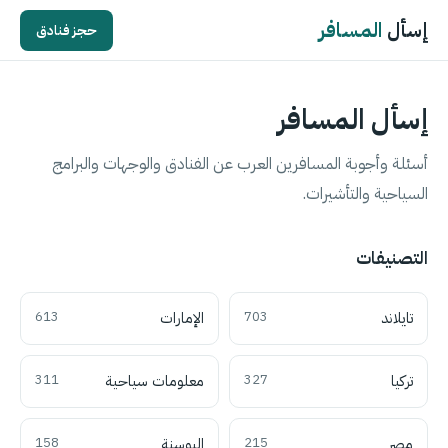
إسأل
المسافر
حجز فنادق
إسأل المسافر
أسئلة وأجوبة المسافرين العرب عن الفنادق والوجهات والبرامج
السياحية والتأشيرات.
التصنيفات
تايلاند
703
الإمارات
613
تركيا
327
معلومات سياحية
311
مصر
215
البوسنة
158