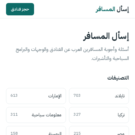
إسأل
المسافر
حجز فنادق
إسأل المسافر
أسئلة وأجوبة المسافرين العرب عن الفنادق والوجهات والبرامج
السياحية والتأشيرات.
التصنيفات
تايلاند
703
الإمارات
613
تركيا
327
معلومات سياحية
311
مصر
215
البوسنة
158