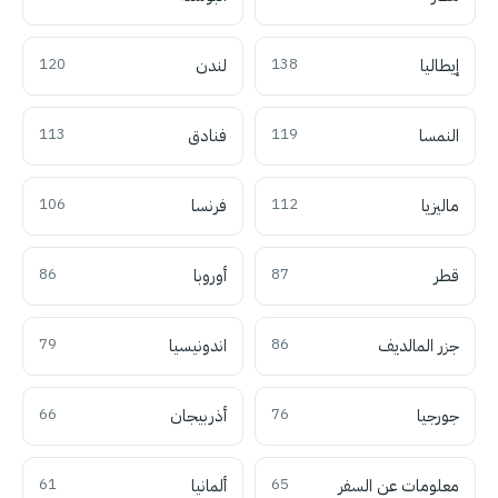
إيطاليا
138
لندن
120
النمسا
119
فنادق
113
ماليزيا
112
فرنسا
106
قطر
87
أوروبا
86
جزر المالديف
86
اندونيسيا
79
جورجيا
76
أذربيجان
66
معلومات عن السفر
65
ألمانيا
61