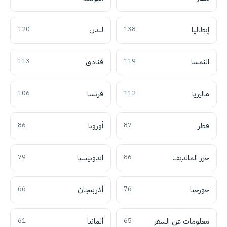
إيطاليا
138
لندن
120
النمسا
119
فنادق
113
ماليزيا
112
فرنسا
106
قطر
87
أوروبا
86
جزر المالديف
86
اندونيسيا
79
جورجيا
76
أذربيجان
66
معلومات عن السفر
65
ألمانيا
61