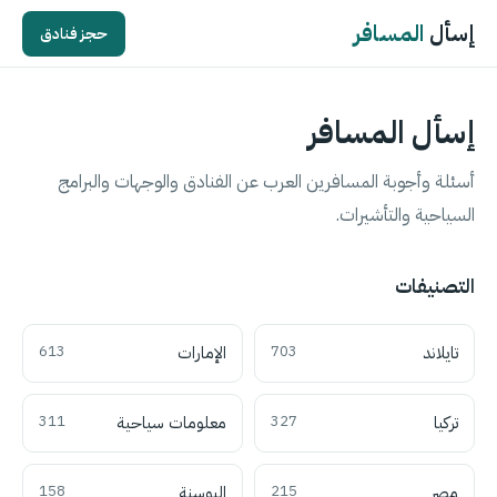
إسأل
المسافر
حجز فنادق
إسأل المسافر
أسئلة وأجوبة المسافرين العرب عن الفنادق والوجهات والبرامج
السياحية والتأشيرات.
التصنيفات
تايلاند
703
الإمارات
613
تركيا
327
معلومات سياحية
311
مصر
215
البوسنة
158