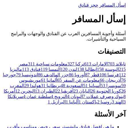
إسأل
المسافر
حجز فنادق
إسأل المسافر
أسئلة وأجوبة المسافرين العرب عن الفنادق والوجهات والبرامج
السياحية والتأشيرات.
التصنيفات
تايلاند
703
الإمارات
613
تركيا
327
معلومات سياحية
311
مصر
215
البوسنة
158
إيطاليا
138
لندن
120
النمسا
119
فنادق
113
ماليزيا
112
فرنسا
106
قطر
87
أوروبا
86
جزر المالديف
86
اندونيسيا
79
جورجيا
76
أذربيجان
66
معلومات عن السفر
65
ألمانيا
61
موريشيوس
59
سويسرا
53
أسبانيا
51
السعودية
48
بريطانيا
31
هولندا
29
المغرب
26
كوريا الجنوبية
26
اليابان
23
افريقيا
22
الطيران
13
البحرين
12
أمريكا
8
بنوك وصرف عملات
7
اليونان
4
النرويج
4
سلطنة عمان
4
سريلانكا
3
الهند
3
روسيا
2
باكستان
1
ألبانيا
1
البرازيل
1
آخر الأسئلة
ما هي افضل فنادق مانشستر سعر رخيص ومناسب وأقرب