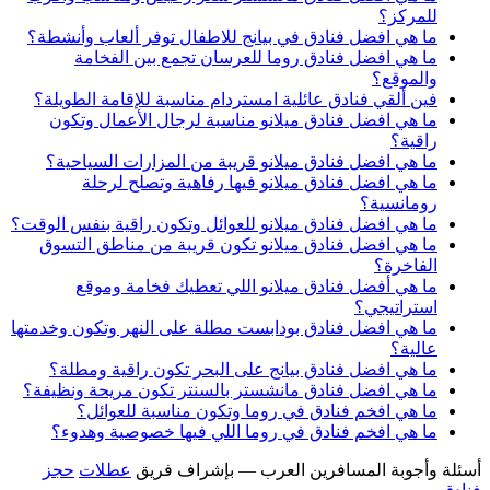
للمركز؟
ما هي افضل فنادق في بيانج للاطفال توفر ألعاب وأنشطة؟
ما هي افضل فنادق روما للعرسان تجمع بين الفخامة
والموقع؟
فين ألقي فنادق عائلية امستردام مناسبة للإقامة الطويلة؟
ما هي افضل فنادق ميلانو مناسبة لرجال الأعمال وتكون
راقية؟
ما هي افضل فنادق ميلانو قريبة من المزارات السياحية؟
ما هي افضل فنادق ميلانو فيها رفاهية وتصلح لرحلة
رومانسية؟
ما هي افضل فنادق ميلانو للعوائل وتكون راقية بنفس الوقت؟
ما هي افضل فنادق ميلانو تكون قريبة من مناطق التسوق
الفاخرة؟
ما هي أفضل فنادق ميلانو اللي تعطيك فخامة وموقع
استراتيجي؟
ما هي افضل فنادق بودابست مطلة على النهر وتكون وخدمتها
عالية؟
ما هي افضل فنادق بيانج على البحر تكون راقية ومطلة؟
ما هي افضل فنادق مانشستر بالسنتر تكون مريحة ونظيفة؟
ما هي افخم فنادق في روما وتكون مناسبة للعوائل؟
ما هي افخم فنادق في روما اللي فيها خصوصية وهدوء؟
أسئلة وأجوبة المسافرين العرب — بإشراف فريق
عطلات
حجز