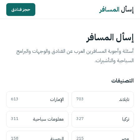
إسأل
المسافر
حجز فنادق
إسأل المسافر
أسئلة وأجوبة المسافرين العرب عن الفنادق والوجهات والبرامج
السياحية والتأشيرات.
التصنيفات
تايلاند
703
الإمارات
613
تركيا
327
معلومات سياحية
311
مصر
215
البوسنة
158