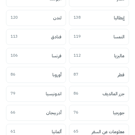
إيطاليا
138
لندن
120
النمسا
119
فنادق
113
ماليزيا
112
فرنسا
106
قطر
87
أوروبا
86
جزر المالديف
86
اندونيسيا
79
جورجيا
76
أذربيجان
66
معلومات عن السفر
65
ألمانيا
61