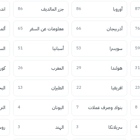
87
أوروبا
86
جزر المالديف
86
اند
76
أذربيجان
66
معلومات عن السفر
65
ألما
59
سويسرا
53
أسبانيا
51
الس
31
هولندا
29
المغرب
26
كوري
23
افريقيا
22
الطيران
13
الب
8
بنوك وصرف عملات
7
اليونان
4
النر
4
سريلانكا
3
الهند
3
روس