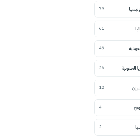
ونيسيا
79
نيا
61
عودية
48
ا الجنوبية
26
حرين
12
ويج
4
يا
2