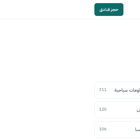
حجز فنادق
ومات سياحية
311
ن
120
سا
106