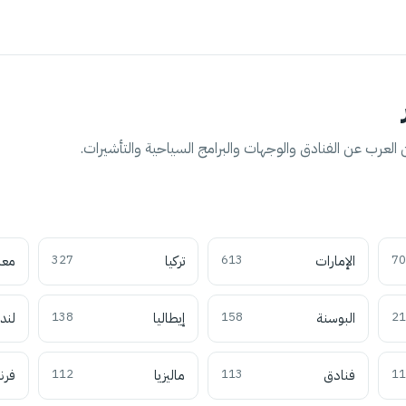
العرب عن الفنادق والوجهات والبرامج السياحية والتأشيرات.
70
الإمارات
613
تركيا
327
معل
21
البوسنة
158
إيطاليا
138
لند
11
فنادق
113
ماليزيا
112
فرن