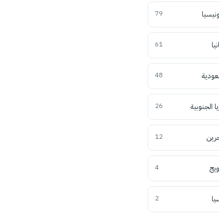
ونيسيا
79
نيا
61
عودية
48
ا الجنوبية
26
حرين
12
ويج
4
يا
2