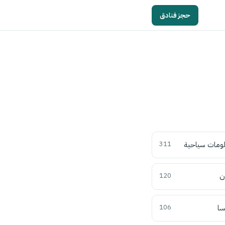
حجز فنادق
ومات سياحية
311
ن
120
سا
106