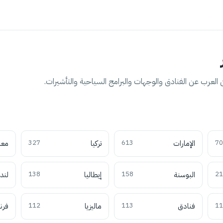
العرب عن الفنادق والوجهات والبرامج السياحية والتأشيرات.
70
الإمارات
613
تركيا
327
معل
21
البوسنة
158
إيطاليا
138
لند
11
فنادق
113
ماليزيا
112
فرن