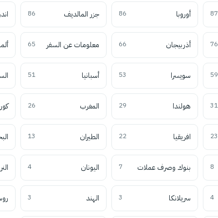
87
أوروبا
86
جزر المالديف
86
اند
76
أذربيجان
66
معلومات عن السفر
65
ألما
59
سويسرا
53
أسبانيا
51
الس
31
هولندا
29
المغرب
26
كوري
23
افريقيا
22
الطيران
13
الب
8
بنوك وصرف عملات
7
اليونان
4
النر
4
سريلانكا
3
الهند
3
روس