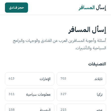
إسأل
المسافر
حجز فنادق
إسأل المسافر
أسئلة وأجوبة المسافرين العرب عن الفنادق والوجهات والبرامج
السياحية والتأشيرات.
التصنيفات
تايلاند
703
الإمارات
613
تركيا
327
معلومات سياحية
311
مصر
215
البوسنة
158