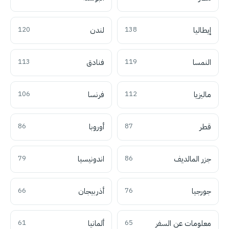
إيطاليا
138
لندن
120
النمسا
119
فنادق
113
ماليزيا
112
فرنسا
106
قطر
87
أوروبا
86
جزر المالديف
86
اندونيسيا
79
جورجيا
76
أذربيجان
66
معلومات عن السفر
65
ألمانيا
61