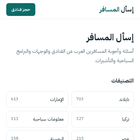
إسأل
المسافر
حجز فنادق
إسأل المسافر
أسئلة وأجوبة المسافرين العرب عن الفنادق والوجهات والبرامج
السياحية والتأشيرات.
التصنيفات
تايلاند
703
الإمارات
613
تركيا
327
معلومات سياحية
311
مصر
215
البوسنة
158