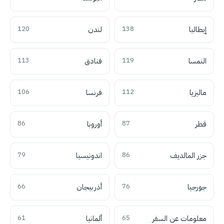
إيطاليا
138
لندن
120
النمسا
119
فنادق
113
ماليزيا
112
فرنسا
106
قطر
87
أوروبا
86
جزر المالديف
86
اندونيسيا
79
جورجيا
76
أذربيجان
66
معلومات عن السفر
65
ألمانيا
61