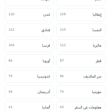
إيطاليا
138
لندن
120
النمسا
119
فنادق
113
ماليزيا
112
فرنسا
106
قطر
87
أوروبا
86
جزر المالديف
86
اندونيسيا
79
جورجيا
76
أذربيجان
66
معلومات عن السفر
65
ألمانيا
61