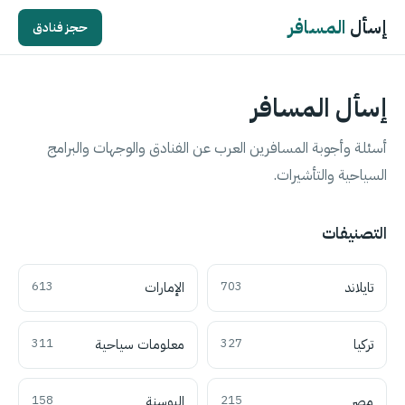
إسأل
المسافر
حجز فنادق
إسأل المسافر
أسئلة وأجوبة المسافرين العرب عن الفنادق والوجهات والبرامج
السياحية والتأشيرات.
التصنيفات
تايلاند
703
الإمارات
613
تركيا
327
معلومات سياحية
311
مصر
215
البوسنة
158