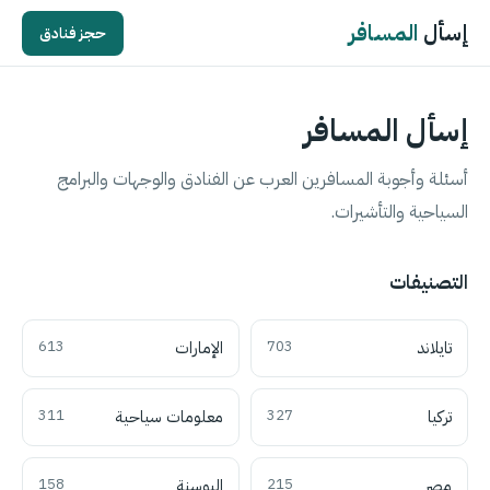
إسأل
المسافر
حجز فنادق
إسأل المسافر
أسئلة وأجوبة المسافرين العرب عن الفنادق والوجهات والبرامج
السياحية والتأشيرات.
التصنيفات
تايلاند
703
الإمارات
613
تركيا
327
معلومات سياحية
311
مصر
215
البوسنة
158