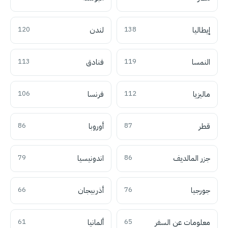
إيطاليا
138
لندن
120
النمسا
119
فنادق
113
ماليزيا
112
فرنسا
106
قطر
87
أوروبا
86
جزر المالديف
86
اندونيسيا
79
جورجيا
76
أذربيجان
66
معلومات عن السفر
65
ألمانيا
61