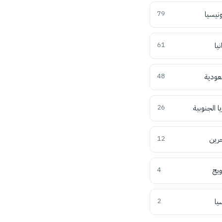
ونيسيا
79
نيا
61
عودية
48
ا الجنوبية
26
حرين
12
ويج
4
يا
2