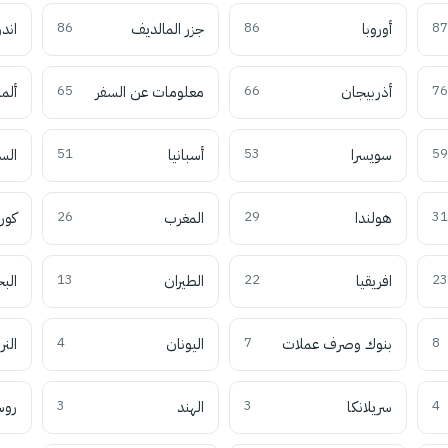
87
أوروبا
86
جزر المالديف
86
اند
76
أذربيجان
66
معلومات عن السفر
65
ألما
59
سويسرا
53
أسبانيا
51
الس
31
هولندا
29
المغرب
26
كوري
23
افريقيا
22
الطيران
13
الب
8
بنوك وصرف عملات
7
اليونان
4
النر
4
سريلانكا
3
الهند
3
روس