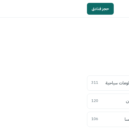
حجز فنادق
ومات سياحية
311
ن
120
سا
106