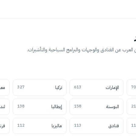
العرب عن الفنادق والوجهات والبرامج السياحية والتأشيرات.
70
الإمارات
613
تركيا
327
معل
21
البوسنة
158
إيطاليا
138
لند
11
فنادق
113
ماليزيا
112
فرن