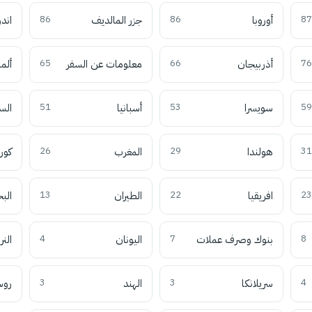
87
أوروبا
86
جزر المالديف
86
اند
76
أذربيجان
66
معلومات عن السفر
65
ألما
59
سويسرا
53
أسبانيا
51
الس
31
هولندا
29
المغرب
26
كوري
23
افريقيا
22
الطيران
13
الب
8
بنوك وصرف عملات
7
اليونان
4
النر
4
سريلانكا
3
الهند
3
روس