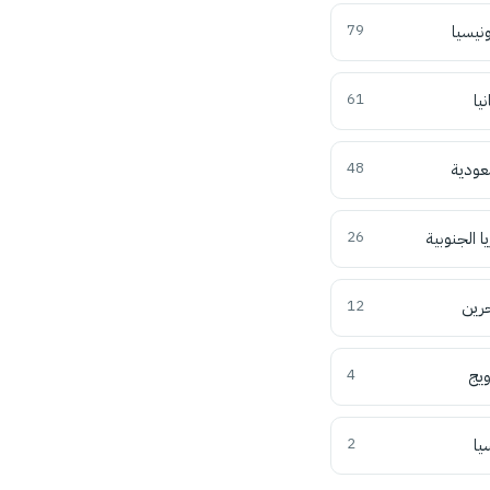
ونيسيا
79
نيا
61
عودية
48
ا الجنوبية
26
حرين
12
ويج
4
يا
2