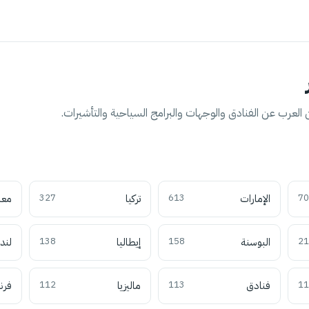
العرب عن الفنادق والوجهات والبرامج السياحية والتأشيرات.
70
الإمارات
613
تركيا
327
معل
21
البوسنة
158
إيطاليا
138
لند
11
فنادق
113
ماليزيا
112
فرن