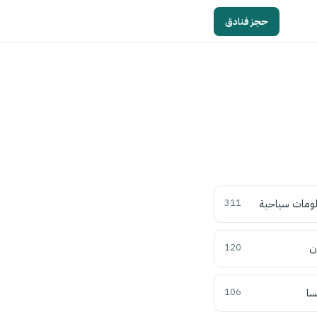
حجز فنادق
ومات سياحية
311
ن
120
سا
106