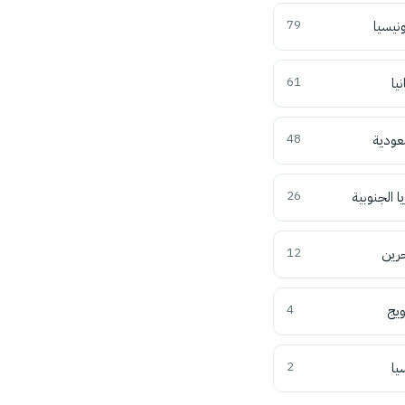
ونيسيا
79
نيا
61
عودية
48
ا الجنوبية
26
حرين
12
ويج
4
يا
2