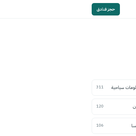
حجز فنادق
ومات سياحية
311
ن
120
سا
106