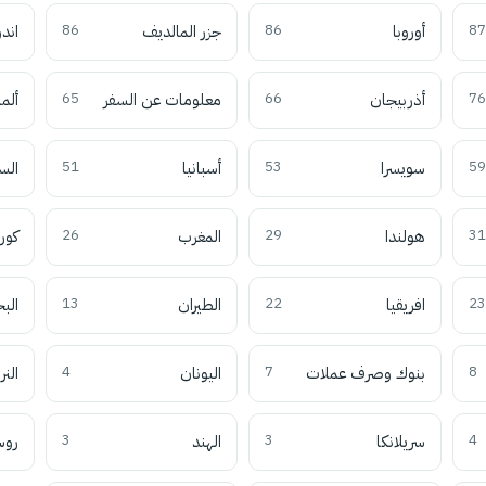
87
أوروبا
86
جزر المالديف
86
اند
76
أذربيجان
66
معلومات عن السفر
65
ألما
59
سويسرا
53
أسبانيا
51
الس
31
هولندا
29
المغرب
26
كوري
23
افريقيا
22
الطيران
13
الب
8
بنوك وصرف عملات
7
اليونان
4
النر
4
سريلانكا
3
الهند
3
روس