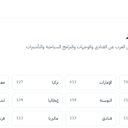
العرب عن الفنادق والوجهات والبرامج السياحية والتأشيرات.
70
الإمارات
613
تركيا
327
معل
21
البوسنة
158
إيطاليا
138
لند
11
فنادق
113
ماليزيا
112
فرن