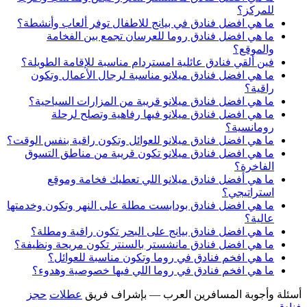
للمركز؟
ما هي افضل فنادق في بيانج للاطفال توفر ألعاب وأنشطة؟
ما هي افضل فنادق روما للعرسان تجمع بين الفخامة
والموقع؟
فين ألقي فنادق عائلية امستردام مناسبة للإقامة الطويلة؟
ما هي افضل فنادق ميلانو مناسبة لرجال الأعمال وتكون
راقية؟
ما هي افضل فنادق ميلانو قريبة من المزارات السياحية؟
ما هي افضل فنادق ميلانو فيها رفاهية وتصلح لرحلة
رومانسية؟
ما هي افضل فنادق ميلانو للعوائل وتكون راقية بنفس الوقت؟
ما هي افضل فنادق ميلانو تكون قريبة من مناطق التسوق
الفاخرة؟
ما هي أفضل فنادق ميلانو اللي تعطيك فخامة وموقع
استراتيجي؟
ما هي افضل فنادق بودابست مطلة على النهر وتكون وخدمتها
عالية؟
ما هي افضل فنادق بيانج على البحر تكون راقية ومطلة؟
ما هي افضل فنادق مانشستر بالسنتر تكون مريحة ونظيفة؟
ما هي افخم فنادق في روما وتكون مناسبة للعوائل؟
ما هي افخم فنادق في روما اللي فيها خصوصية وهدوء؟
أسئلة وأجوبة المسافرين العرب — بإشراف فريق
عطلات
حجز