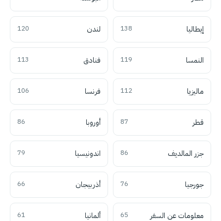
إيطاليا
138
لندن
120
النمسا
119
فنادق
113
ماليزيا
112
فرنسا
106
قطر
87
أوروبا
86
جزر المالديف
86
اندونيسيا
79
جورجيا
76
أذربيجان
66
معلومات عن السفر
65
ألمانيا
61