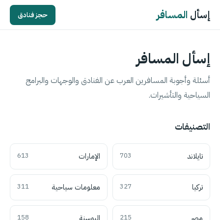
إسأل
المسافر
حجز فنادق
إسأل المسافر
أسئلة وأجوبة المسافرين العرب عن الفنادق والوجهات والبرامج
السياحية والتأشيرات.
التصنيفات
تايلاند
703
الإمارات
613
تركيا
327
معلومات سياحية
311
مصر
215
البوسنة
158