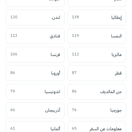
إيطاليا
138
لندن
120
النمسا
119
فنادق
113
ماليزيا
112
فرنسا
106
قطر
87
أوروبا
86
جزر المالديف
86
اندونيسيا
79
جورجيا
76
أذربيجان
66
معلومات عن السفر
65
ألمانيا
61