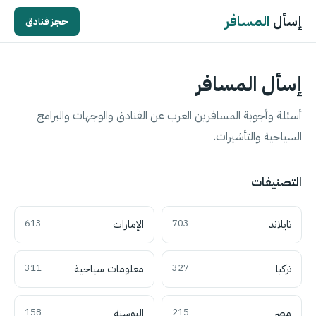
إسأل
المسافر
حجز فنادق
إسأل المسافر
أسئلة وأجوبة المسافرين العرب عن الفنادق والوجهات والبرامج
السياحية والتأشيرات.
التصنيفات
تايلاند
703
الإمارات
613
تركيا
327
معلومات سياحية
311
مصر
215
البوسنة
158