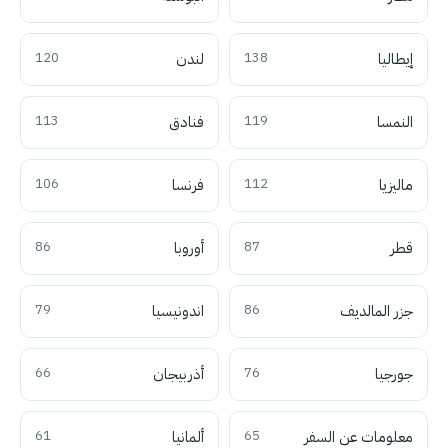
إيطاليا
138
لندن
120
النمسا
119
فنادق
113
ماليزيا
112
فرنسا
106
قطر
87
أوروبا
86
جزر المالديف
86
اندونيسيا
79
جورجيا
76
أذربيجان
66
معلومات عن السفر
65
ألمانيا
61