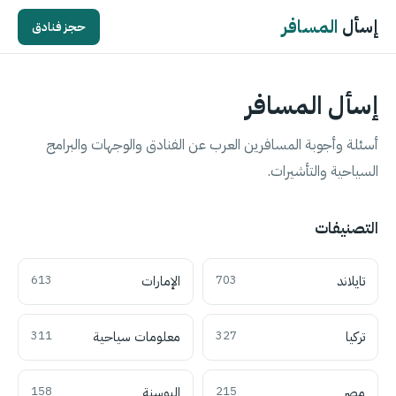
إسأل
المسافر
حجز فنادق
إسأل المسافر
أسئلة وأجوبة المسافرين العرب عن الفنادق والوجهات والبرامج
السياحية والتأشيرات.
التصنيفات
تايلاند
703
الإمارات
613
تركيا
327
معلومات سياحية
311
مصر
215
البوسنة
158