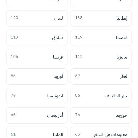
إيطاليا
138
لندن
120
النمسا
119
فنادق
113
ماليزيا
112
فرنسا
106
قطر
87
أوروبا
86
جزر المالديف
86
اندونيسيا
79
جورجيا
76
أذربيجان
66
معلومات عن السفر
65
ألمانيا
61