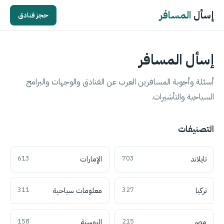
إسأل
المسافر
حجز فنادق
إسأل المسافر
أسئلة وأجوبة المسافرين العرب عن الفنادق والوجهات والبرامج
السياحية والتأشيرات.
التصنيفات
تايلاند
703
الإمارات
613
تركيا
327
معلومات سياحية
311
مصر
215
البوسنة
158