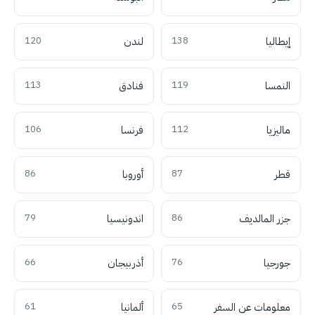
إيطاليا
138
لندن
120
النمسا
119
فنادق
113
ماليزيا
112
فرنسا
106
قطر
87
أوروبا
86
جزر المالديف
86
اندونيسيا
79
جورجيا
76
أذربيجان
66
معلومات عن السفر
65
ألمانيا
61