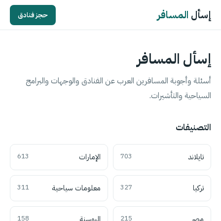
إسأل
المسافر
حجز فنادق
إسأل المسافر
أسئلة وأجوبة المسافرين العرب عن الفنادق والوجهات والبرامج
السياحية والتأشيرات.
التصنيفات
تايلاند
703
الإمارات
613
تركيا
327
معلومات سياحية
311
مصر
215
البوسنة
158