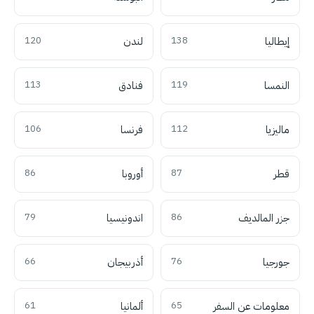
إيطاليا
138
لندن
120
النمسا
119
فنادق
113
ماليزيا
112
فرنسا
106
قطر
87
أوروبا
86
جزر المالديف
86
اندونيسيا
79
جورجيا
76
أذربيجان
66
معلومات عن السفر
65
ألمانيا
61