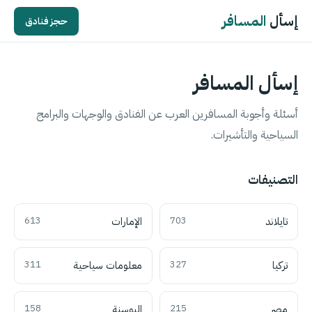
إسأل
المسافر
حجز فنادق
إسأل المسافر
أسئلة وأجوبة المسافرين العرب عن الفنادق والوجهات والبرامج
السياحية والتأشيرات.
التصنيفات
تايلاند
703
الإمارات
613
تركيا
327
معلومات سياحية
311
مصر
215
البوسنة
158