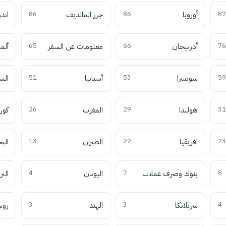
87
أوروبا
86
جزر المالديف
86
اند
76
أذربيجان
66
معلومات عن السفر
65
ألما
59
سويسرا
53
أسبانيا
51
الس
31
هولندا
29
المغرب
26
كوري
23
افريقيا
22
الطيران
13
الب
8
بنوك وصرف عملات
7
اليونان
4
النر
4
سريلانكا
3
الهند
3
روس