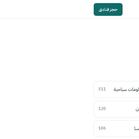
حجز فنادق
ومات سياحية
311
ن
120
سا
106