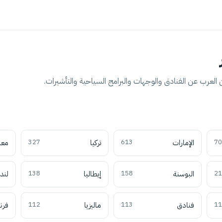
العرب عن الفنادق والوجهات والبرامج السياحية والتأشيرات.
70
الإمارات
613
تركيا
327
معل
21
البوسنة
158
إيطاليا
138
لند
11
فنادق
113
ماليزيا
112
فرن