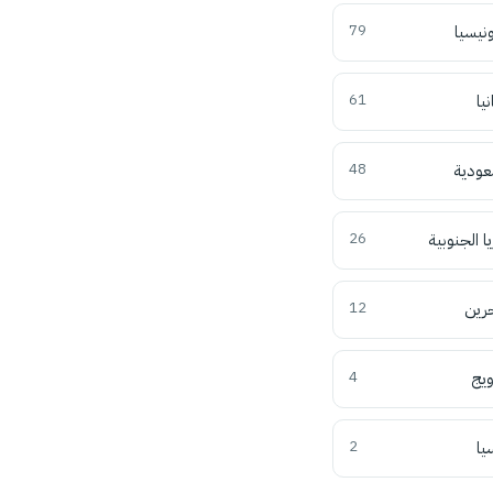
ونيسيا
79
نيا
61
عودية
48
ا الجنوبية
26
حرين
12
ويج
4
يا
2