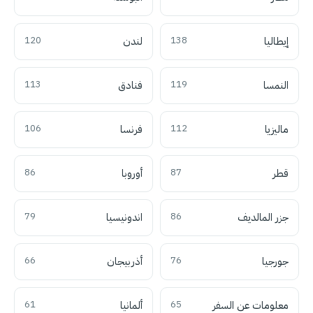
إيطاليا
138
لندن
120
النمسا
119
فنادق
113
ماليزيا
112
فرنسا
106
قطر
87
أوروبا
86
جزر المالديف
86
اندونيسيا
79
جورجيا
76
أذربيجان
66
معلومات عن السفر
65
ألمانيا
61