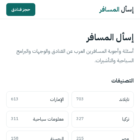
إسأل
المسافر
حجز فنادق
إسأل المسافر
أسئلة وأجوبة المسافرين العرب عن الفنادق والوجهات والبرامج
السياحية والتأشيرات.
التصنيفات
تايلاند
703
الإمارات
613
تركيا
327
معلومات سياحية
311
مصر
215
البوسنة
158