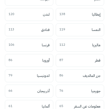
إيطاليا
138
لندن
120
النمسا
119
فنادق
113
ماليزيا
112
فرنسا
106
قطر
87
أوروبا
86
جزر المالديف
86
اندونيسيا
79
جورجيا
76
أذربيجان
66
معلومات عن السفر
65
ألمانيا
61