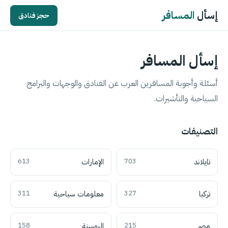
إسأل
المسافر
حجز فنادق
إسأل المسافر
أسئلة وأجوبة المسافرين العرب عن الفنادق والوجهات والبرامج
السياحية والتأشيرات.
التصنيفات
تايلاند
703
الإمارات
613
تركيا
327
معلومات سياحية
311
مصر
215
البوسنة
158