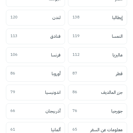
إيطاليا
138
لندن
120
النمسا
119
فنادق
113
ماليزيا
112
فرنسا
106
قطر
87
أوروبا
86
جزر المالديف
86
اندونيسيا
79
جورجيا
76
أذربيجان
66
معلومات عن السفر
65
ألمانيا
61