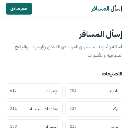
إسأل
المسافر
حجز فنادق
إسأل المسافر
أسئلة وأجوبة المسافرين العرب عن الفنادق والوجهات والبرامج
السياحية والتأشيرات.
التصنيفات
تايلاند
703
الإمارات
613
تركيا
327
معلومات سياحية
311
مصر
215
البوسنة
158