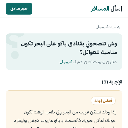
إسأل
المسافر
حجز فنادق
الرئيسية
›
أذربيجان
وش تنصحوني بفنادق باكو على البحر تكون
مناسبة للعوائل؟
سُئل في يونيو 2025 في تصنيف
أذربيجان
الإجابة (1)
أفضل إجابة
إذا ودك تسكن قريب من البحر وفي نفس الوقت تكون
حولك أماكن حيوية، فأنصحك بـ باكو ماريوت هوتيل بوليفارد