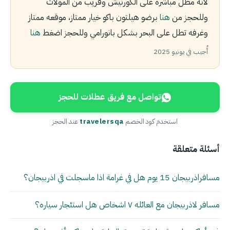
لأنه مطل مباشرة على الكورنيش وقريب من المولات
وللحجز من
هنا
برضو هيلتون باكو خيار ممتاز، موقعه ممتاز
وغرفه تطل على البحر بشكل بانورامي وللحجز اضغط
هنا
أُجيب في يونيو 2025
تواصل مع فريق عطلات للحجز
استخدم كود الخصم
travelersqa
عند الحجز
أسئلة متعلقة
مسافراذربيجان 15 يوم هل في غرامة اذا ماسجلت في اذربيجان؟
مسافر لاذربيجان مع العائله ٧ اشخاص هل استئجار سياره؟