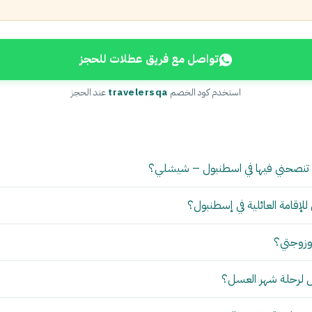
تواصل مع فريق عطلات للحجز
استخدم كود الخصم
travelersqa
عند الحجز
 تنصحني فيها في اسطنبول – شيشلي؟
للإقامة العائلية في إسطنبول؟
 لرحلة شهر العسل؟