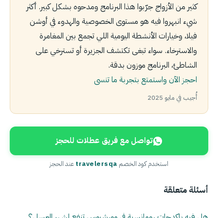
كثير من الأزواج جرّبوا هذا البرنامج ومدحوه بشكل كبير. أكثر
شيء انبهروا فيه هو مستوى الخصوصية والهدوء في أوشن
فيلا، وخيارات الأنشطة اليومية اللي تجمع بين المغامرة
والاسترخاء. سواء تبغى تكتشف الجزيرة أو تسترخي على
الشاطئ، البرنامج موزون بدقة.
احجز الآن واستمتع بتجربة ما تنسى
أُجيب في مايو 2025
تواصل مع فريق عطلات للحجز
استخدم كود الخصم
travelersqa
عند الحجز
أسئلة متعلقة
هل فيه باكدجات رومانسية في مورشيوس تنفع لشهر العسل؟