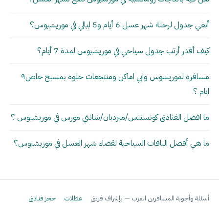
أبغي جدول لرحلة شهر عسل 6 أيام و5 ليالي في موريشيوس؟
كيف أقدر أرتب جدول سياحي في موريشيوس لمدة 7 أيام؟
مسافره لموريشوس وابي اماكن ومنتجعات حلوه بمسبح خاص٩
ايام ؟
ما افضل الفنادق كونستنس/ميرديان/شانتي مورس في موريشيوس ؟
ما هي أفضل الباقات السياحية لقضاء شهر العسل في موريشيوس؟
أسئلة وأجوبة المسافرين العرب — بإشراف فريق
عطلات
حجز فنادق