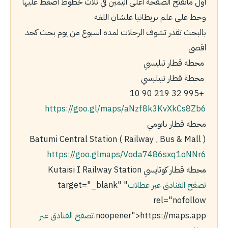
اول ماتفتح الصفحه اعلى اليمين في ثلاث خطوط اضغط عليها
وحط على علم بريطانيا علشان اللغه
بالبحث تقدر تشوف الرحلات لمده اسبوع من يوم بحث كحد
اقصى
محطه قطار تبليسي
محطة قطار تبيليسي
+995 32 219 90 10
https://goo.gl/maps/aNzf8k3KvXkCs8Zb6
محطه قطار باتومي
Batumi Central Station ( Railway , Bus & Mall )
https://goo.gl
maps/Voda7486sxq1oNNr6
محطة قطار كوتايسي Kutaisi I Railway Station
تصفح الفنادق عبر عطلات
" target="_blank"
rel="nofollow
noopener">https://maps.app.
تصفح الفنادق عبر