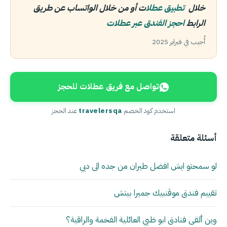
خلال
تطبيق عطلا
ت أو من خلال الواتساب عن طريق
الرابط
احجز الفندق عبر عطلات
أُجيب في فبراير 2025
تواصل مع فريق عطلات للحجز
استخدم كود الخصم
travelersqa
عند الحجز
أسئلة متعلقة
لو سمحتو ايش افضل طيران من جده الى دبي
تقييم فندق موڤنبيك جميرا بيتش
وين ألقى فنادق ابو ظبي العائلية الفخمة والراقية؟