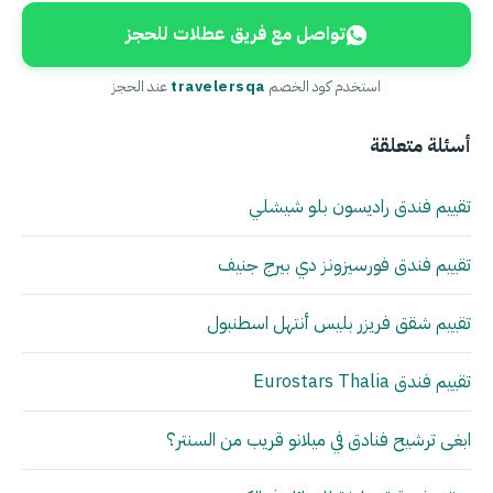
تواصل مع فريق عطلات للحجز
استخدم كود الخصم
travelersqa
عند الحجز
أسئلة متعلقة
تقييم فندق راديسون بلو شيشلي
تقييم فندق فورسيزونز دي بيرج جنيف
تقييم شقق فريزر بليس أنتهل اسطنبول
تقييم فندق Eurostars Thalia
ابغى ترشيح فنادق في ميلانو قريب من السنتر؟