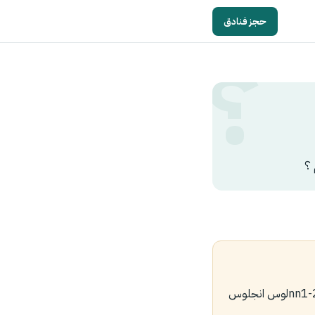
حجز فنادق
تجمع بين كالفورنيا وفلوريدا وتضيف فيغاس وتكون رحت اجمل ولايتين في امريكا nn1-2-3-4-5-6-7لوس انجلوس