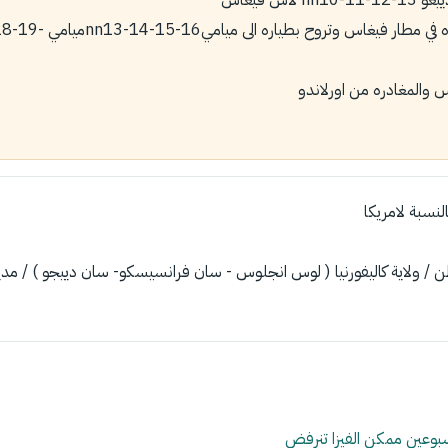
وبعدها تسلم السياره في مطار فيغاس
المغادره من اورلاندو
ن / ولاية كاليفورنيا ( لوس انجلوس - سان فرانسيسكو- سان دييجو ) / مد
بوعين ممكن الفيزا تنرفض