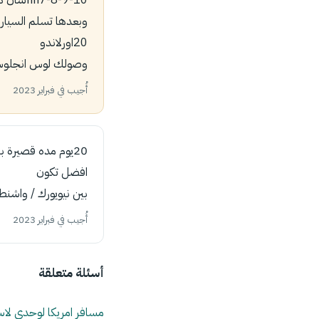
20اورلاندو
وصولك لوس انجلوس و
أُجيب في فبراير 2023
20يوم مده قصيرة بالنسبة لامريكا
افضل تكون
بين نيويورك / واشنط
أُجيب في فبراير 2023
أسئلة متعلقة
مسافر امريكا لوحدي لاس