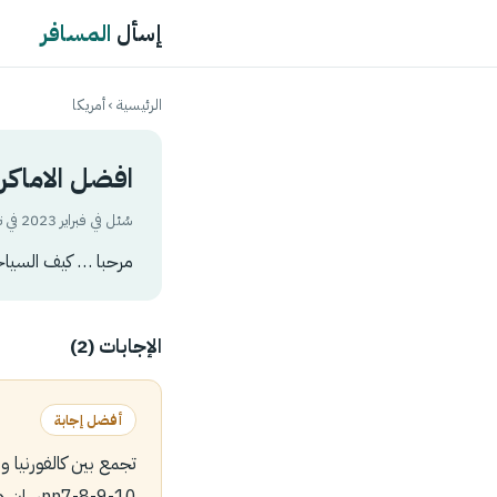
إسأل
المسافر
الرئيسية
›
أمريكا
افضل الاماكن السياحة 20ي
سُئل في فبراير 2023 في تصنيف
مرحبا … كيف السياحة ف
الإجابات (2)
أفضل إجابة
nn7-8-9-10سان دييغو nn10-11-12-13 لاس فيغاس