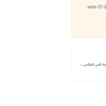
 وتروح بطياره الى مياميnn13-14-15-16ميامي nn16-17-18-19-
ينة لاس فيقاس ،،