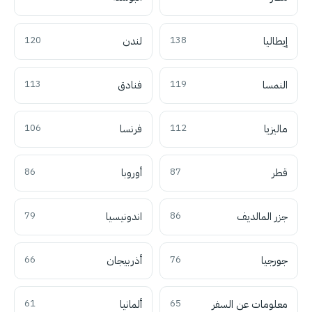
إيطاليا
138
لندن
120
النمسا
119
فنادق
113
ماليزيا
112
فرنسا
106
قطر
87
أوروبا
86
جزر المالديف
86
اندونيسيا
79
جورجيا
76
أذربيجان
66
معلومات عن السفر
65
ألمانيا
61