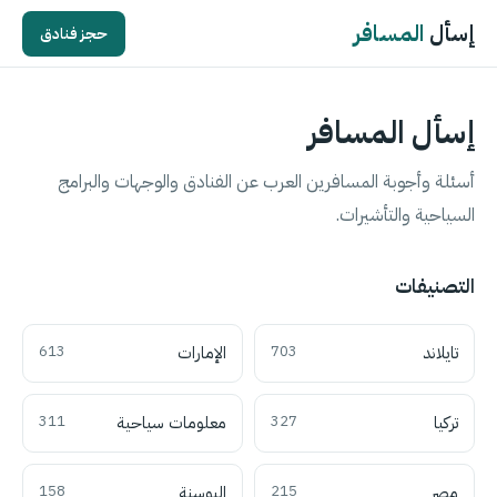
إسأل
المسافر
حجز فنادق
إسأل المسافر
أسئلة وأجوبة المسافرين العرب عن الفنادق والوجهات والبرامج
السياحية والتأشيرات.
التصنيفات
تايلاند
703
الإمارات
613
تركيا
327
معلومات سياحية
311
مصر
215
البوسنة
158