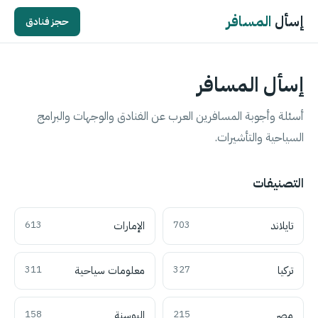
إسأل
المسافر
حجز فنادق
إسأل المسافر
أسئلة وأجوبة المسافرين العرب عن الفنادق والوجهات والبرامج
السياحية والتأشيرات.
التصنيفات
تايلاند
703
الإمارات
613
تركيا
327
معلومات سياحية
311
مصر
215
البوسنة
158