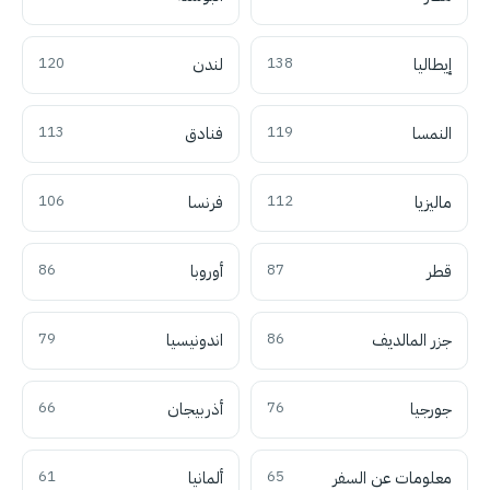
إيطاليا
138
لندن
120
النمسا
119
فنادق
113
ماليزيا
112
فرنسا
106
قطر
87
أوروبا
86
جزر المالديف
86
اندونيسيا
79
جورجيا
76
أذربيجان
66
معلومات عن السفر
65
ألمانيا
61