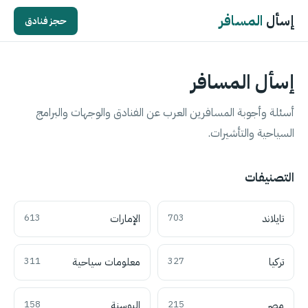
إسأل
المسافر
حجز فنادق
إسأل المسافر
أسئلة وأجوبة المسافرين العرب عن الفنادق والوجهات والبرامج
السياحية والتأشيرات.
التصنيفات
تايلاند
703
الإمارات
613
تركيا
327
معلومات سياحية
311
مصر
215
البوسنة
158