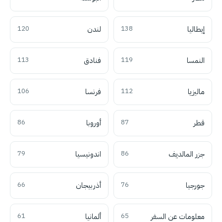
إيطاليا
138
لندن
120
النمسا
119
فنادق
113
ماليزيا
112
فرنسا
106
قطر
87
أوروبا
86
جزر المالديف
86
اندونيسيا
79
جورجيا
76
أذربيجان
66
معلومات عن السفر
65
ألمانيا
61