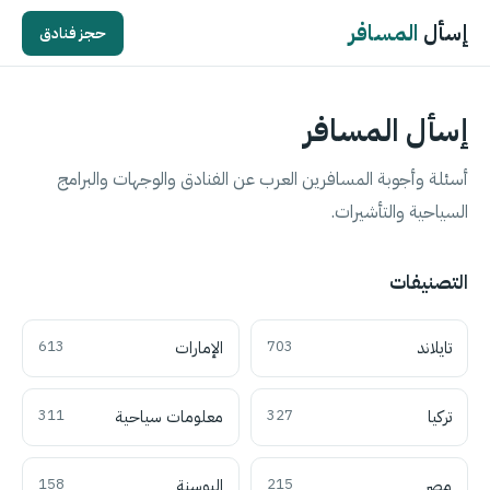
إسأل
المسافر
حجز فنادق
إسأل المسافر
أسئلة وأجوبة المسافرين العرب عن الفنادق والوجهات والبرامج
السياحية والتأشيرات.
التصنيفات
تايلاند
703
الإمارات
613
تركيا
327
معلومات سياحية
311
مصر
215
البوسنة
158