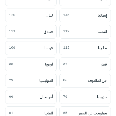
إيطاليا
138
لندن
120
النمسا
119
فنادق
113
ماليزيا
112
فرنسا
106
قطر
87
أوروبا
86
جزر المالديف
86
اندونيسيا
79
جورجيا
76
أذربيجان
66
معلومات عن السفر
65
ألمانيا
61