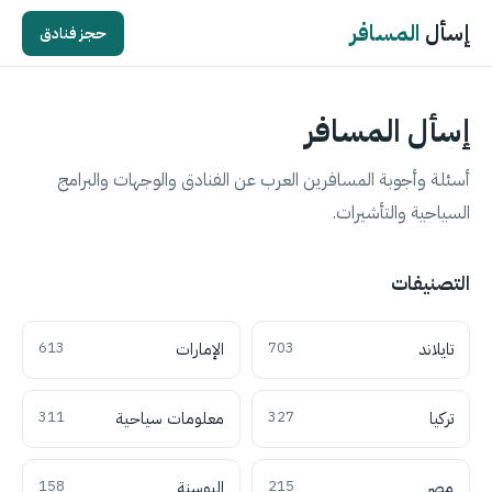
إسأل
المسافر
حجز فنادق
إسأل المسافر
أسئلة وأجوبة المسافرين العرب عن الفنادق والوجهات والبرامج
السياحية والتأشيرات.
التصنيفات
تايلاند
703
الإمارات
613
تركيا
327
معلومات سياحية
311
مصر
215
البوسنة
158