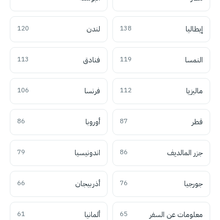
إيطاليا
138
لندن
120
النمسا
119
فنادق
113
ماليزيا
112
فرنسا
106
قطر
87
أوروبا
86
جزر المالديف
86
اندونيسيا
79
جورجيا
76
أذربيجان
66
معلومات عن السفر
65
ألمانيا
61