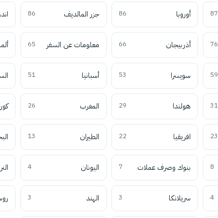
87
أوروبا
86
جزر المالديف
86
اند
76
أذربيجان
66
معلومات عن السفر
65
ألما
59
سويسرا
53
أسبانيا
51
الس
31
هولندا
29
المغرب
26
كوري
23
افريقيا
22
الطيران
13
الب
8
بنوك وصرف عملات
7
اليونان
4
النر
4
سريلانكا
3
الهند
3
روس