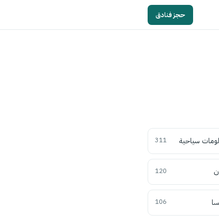
حجز فنادق
ومات سياحية
311
ن
120
سا
106