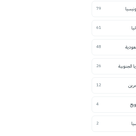
ونيسيا
79
نيا
61
عودية
48
ا الجنوبية
26
حرين
12
ويج
4
يا
2