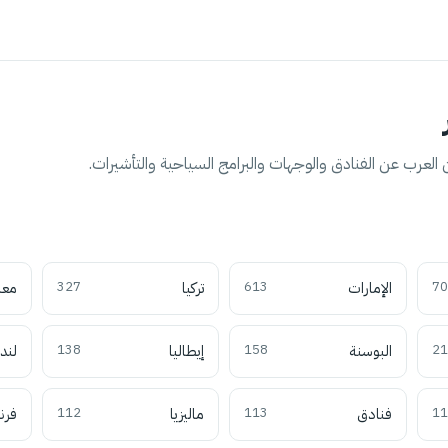
العرب عن الفنادق والوجهات والبرامج السياحية والتأشيرات.
70
الإمارات
613
تركيا
327
معل
21
البوسنة
158
إيطاليا
138
لند
11
فنادق
113
ماليزيا
112
فرن