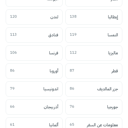
إيطاليا
138
لندن
120
النمسا
119
فنادق
113
ماليزيا
112
فرنسا
106
قطر
87
أوروبا
86
جزر المالديف
86
اندونيسيا
79
جورجيا
76
أذربيجان
66
معلومات عن السفر
65
ألمانيا
61