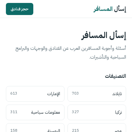
إسأل
المسافر
حجز فنادق
إسأل المسافر
أسئلة وأجوبة المسافرين العرب عن الفنادق والوجهات والبرامج
السياحية والتأشيرات.
التصنيفات
تايلاند
703
الإمارات
613
تركيا
327
معلومات سياحية
311
مصر
215
البوسنة
158